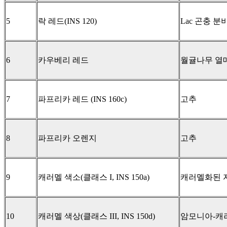
5
락 레드(INS 120)
Lac 곤충 분
6
카우베리 레드
월귤나무 열
7
파프리카 레드 (INS 160c)
고추
8
파프리카 오렌지
고추
9
캐러멜 색소(클래스 I, INS 150a)
캐러멜화된 
10
캐러멜 색상(클래스 III, INS 150d)
암모니아-캐