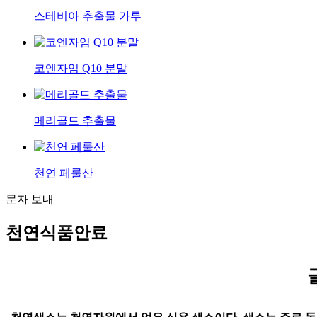
스테비아 추출물 가루
코엔자임 Q10 분말
메리골드 추출물
천연 페룰산
문자 보내
천연식품안료