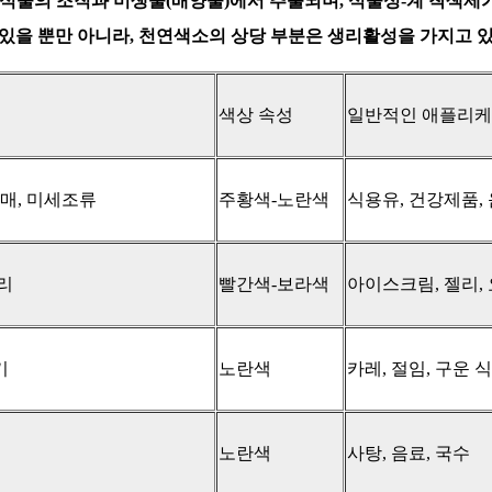
동식물의 조직과 미생물(배양물)에서 추출되며, 식물성-계 착색제
있을 뿐만 아니라, 천연색소의 상당 부분은 생리활성을 가지고 
​색상 속성​
​일반적인 애플리케
열매, 미세조류
주황색-노란색
식용유, 건강제품,
리
빨간색-보라색
아이스크림, 젤리,
기
노란색
카레, 절임, 구운 
노란색
사탕, 음료, 국수