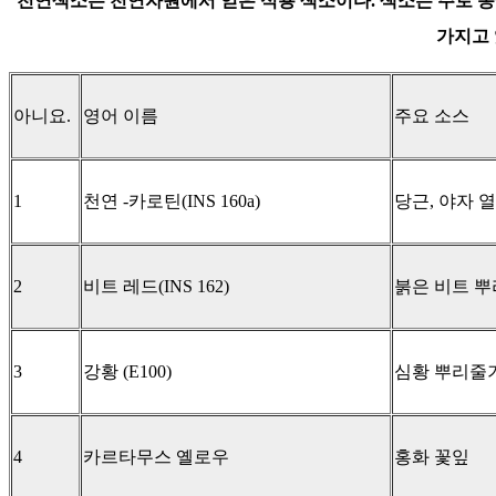
천연색소는 천연자원에서 얻은 식용 색소이다. 색소는 주로 
가지고 
아니요.​​
​영어 이름​
​주요 소스​
1
천연 -카로틴(INS 160a)
당근, 야자 
2
비트 레드(INS 162)
붉은 비트 뿌
3
강황 (E100)
심황 뿌리줄
4
카르타무스 옐로우
홍화 꽃잎