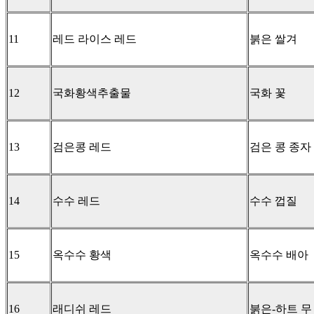
11
레드 라이스 레드
붉은 쌀겨
12
국화황색추출물
국화 꽃
13
검은콩 레드
검은 콩 종자
14
수수 레드
수수 껍질
15
옥수수 황색
옥수수 배아
16
래디쉬 레드
붉은-하트 무