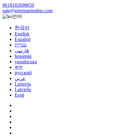
8618182698650
sale@greenspringbio.com
언어
한국어
English
Español
עברית
فارسی
bosanski
українська
বাংলা
русский
عربي
Lietuvių
Latviešu
Eesti