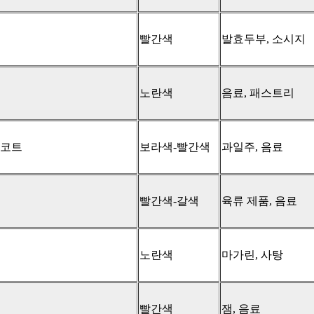
빨간색
발효두부, 소시지
노란색
음료, 패스트리
 코트
보라색-빨간색
과일주, 음료
빨간색-갈색
육류 제품, 음료
노란색
마가린, 사탕
빨간색
잼, 음료