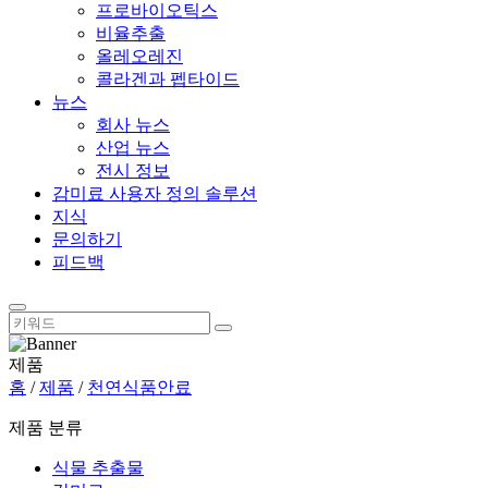
프로바이오틱스
비율추출
올레오레진
콜라겐과 펩타이드
뉴스
회사 뉴스
산업 뉴스
전시 정보
감미료 사용자 정의 솔루션
지식
문의하기
피드백
제품
홈
/
제품
/
천연식품안료
제품 분류
식물 추출물