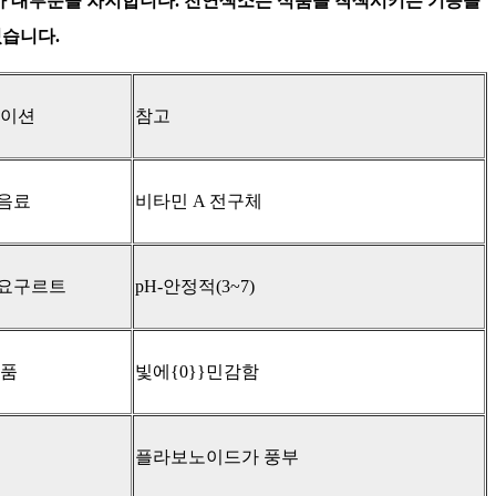
가 대부분을 차지합니다. 천연색소는 식품을 착색시키는 기능을
있습니다.
이션​
​참고​
 음료
비타민 A 전구체
 요구르트
pH-안정적(3~7)
식품
빛에{0}}민감함
플라보노이드가 풍부