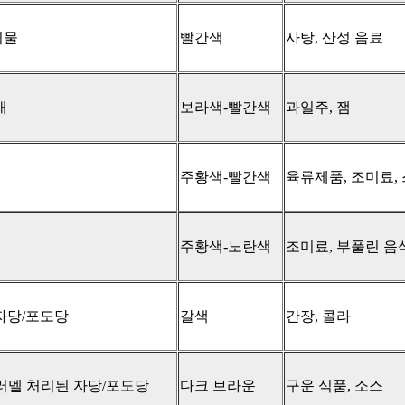
비물
빨간색
사탕, 산성 음료
매
보라색-빨간색
과일주, 잼
주황색-빨간색
육류제품, 조미료,
주황색-노란색
조미료, 부풀린 음
자당/포도당
갈색
간장, 콜라
러멜 처리된 자당/포도당
다크 브라운
구운 식품, 소스