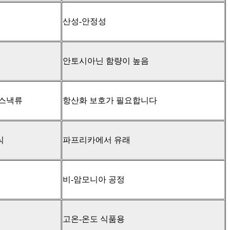
산성-안정성
안토시아닌 함량이 높음
 스낵류
항산화 보호가 필요합니다
식
파프리카에서 유래
비-암모니아 공정
고온-온도 식품용