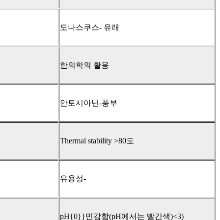
모나스쿠스- 유래
한의학의 활용
안토시아닌-풍부
Thermal stability >80도
유용성-
pH{0}}민감함(pH에서는 빨간색)<3)